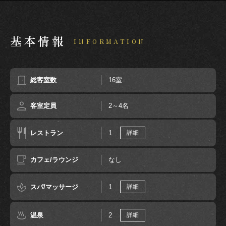
基本情報
INFORMATION
総客室数
16室
客室定員
2～4名
レストラン
1
詳細
カフェ/ラウンジ
なし
スパ/マッサージ
1
詳細
温泉
2
詳細