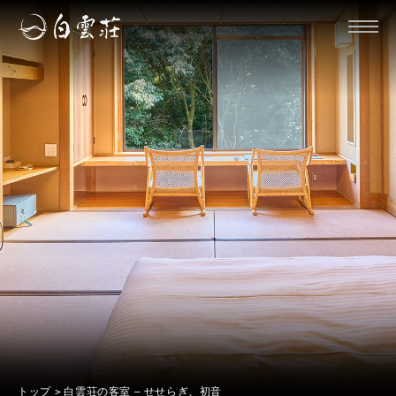
トップ
白雲荘の客室 – せせらぎ、初音