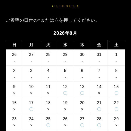
CALENDAR
ご希望の日付の○または△を押してください。
2026年8月
日
月
火
水
木
金
土
26
27
28
29
30
31
1
-
-
-
-
-
-
-
2
3
4
5
6
7
8
-
-
-
-
-
-
-
9
10
11
12
13
14
15
×
×
×
〇
〇
×
〇
16
17
18
19
20
21
22
×
〇
×
×
×
〇
〇
23
24
25
26
27
28
29
×
×
〇
×
〇
〇
×