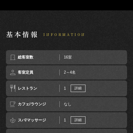
基本情報
INFORMATION
総客室数
16室
客室定員
2～4名
レストラン
1
詳細
カフェ/ラウンジ
なし
スパ/マッサージ
1
詳細