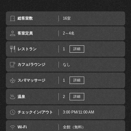
総客室数
16室
客室定員
2～4名
レストラン
1
詳細
カフェ/ラウンジ
なし
スパ/マッサージ
1
詳細
温泉
2
詳細
チェックイン/アウト
3:00 PM/11:00 AM
Wi-Fi
全館（無料）