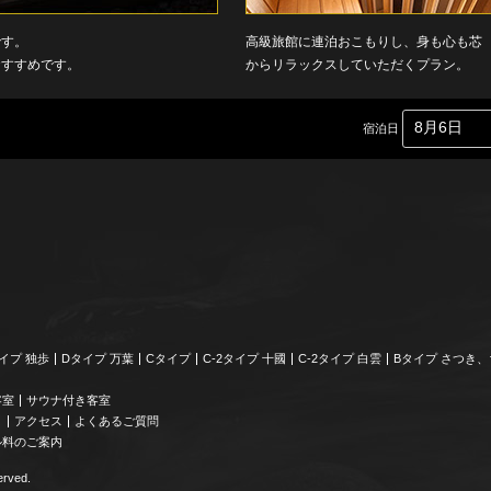
です。
高級旅館に連泊おこもりし、身も心も芯
おすすめです。
からリラックスしていただくプラン。
宿泊日
イプ 独歩
Dタイプ 万葉
Cタイプ
C-2タイプ 十國
C-2タイプ 白雲
Bタイプ さつき
客室
サウナ付き客室
り
アクセス
よくあるご質問
ル料のご案内
rved.