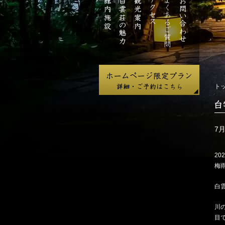
ジ
館
白
観
ア
よ
お
内
雲
光
ク
く
問
施
荘
案
セ
あ
い
設
の
内
ス
る
合
魅
ご
わ
力
質
せ
問
ト
白
雲
荘
7
だ
よ
202
り
梅
白
川
目