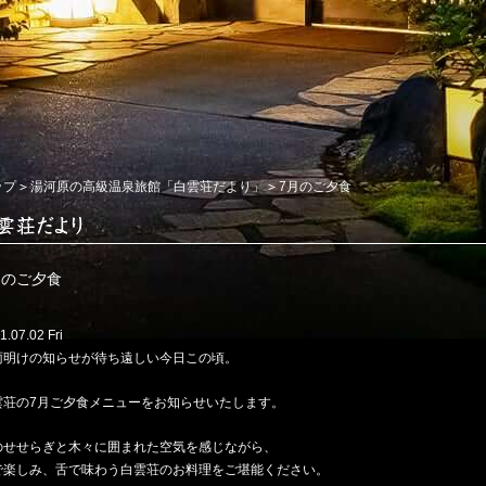
ップ
湯河原の高級温泉旅館「白雲荘だより」
7月のご夕食
月のご夕食
1.07.02 Fri
雨明けの知らせが待ち遠しい今日この頃。
雲荘の7月ご夕食メニューをお知らせいたします。
のせせらぎと木々に囲まれた空気を感じながら、
で楽しみ、舌で味わう白雲荘のお料理をご堪能ください。