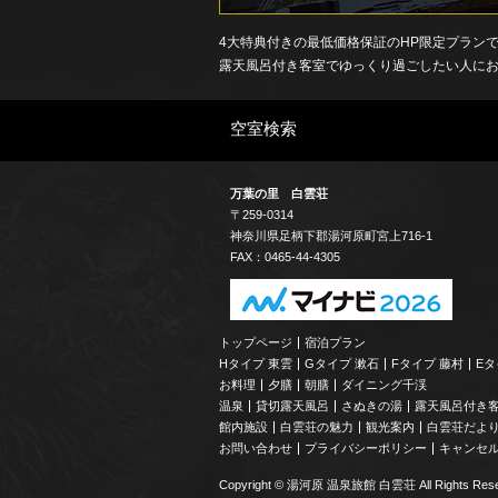
4大特典付きの最低価格保証のHP限定プラン
露天風呂付き客室でゆっくり過ごしたい人に
空室検索
万葉の里 白雲荘
〒259-0314
神奈川県
足柄下郡
湯河原町宮上
716-1
FAX：0465-44-4305
トップページ
宿泊プラン
Hタイプ 東雲
Gタイプ 漱石
Fタイプ 藤村
Eタ
お料理
夕膳
朝膳
ダイニング千渓
温泉
貸切露天風呂
さぬきの湯
露天風呂付き
館内施設
白雲荘の魅力
観光案内
白雲荘だよ
お問い合わせ
プライバシーポリシー
キャンセ
Copyright © 湯河原 温泉旅館 白雲荘 All Rights Rese