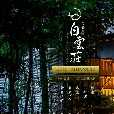
湯
河
原
温
泉
の
高
級
旅
館
【万
葉
の
里
空
白
室
雲
ト
新
宿
客
お
温
状
荘】
ッ
着
泊
室
料
泉
況
プ
情
プ
理
ペ
報
ラ
ー
ン