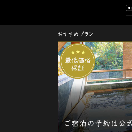
お
す
す
め
ご
宿
泊
プ
ラ
ン