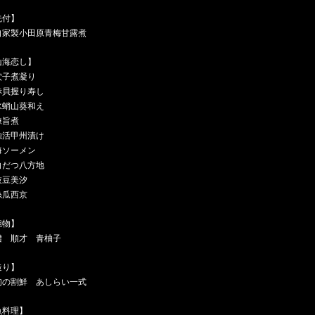
先付】
自家製小田原青梅甘露煮
山海恋し】
穴子煮凝り
赤貝握り寿し
水蛸山葵和え
鰊旨煮
独活甲州漬け
海ソーメン
白だつ八方地
枝豆美汐
糸瓜西京
椀物】
鱧 順才 青柚子
造り】
旬の割鮮 あしらい一式
魚料理】