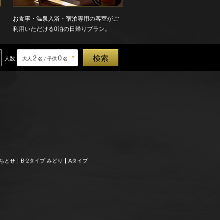
お食事・温泉入浴・宿泊専用の客室がご
利用いただける0泊の日帰りプラン。
2
0
人数
大人
名 / 子供
名
、ちとせ
B-2タイプ みどり
Aタイプ