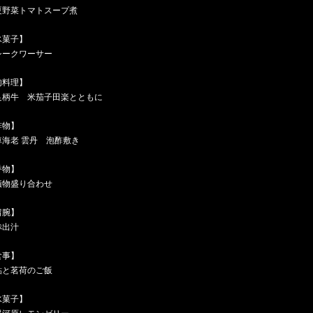
夏野菜トマトスープ煮
氷菓子】
シークワーサー
肉料理】
足柄牛 米茄子田楽とともに
酢物】
車海老 雲丹 泡酢敷き
香物】
漬物盛り合わせ
留腕】
赤出汁
食事】
鮎と茗荷のご飯
水菓子】