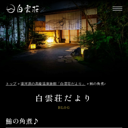
トップ
湯河原の高級温泉旅館「白雲荘だより」
鮪の角煮♪
白雲荘だより
BLOG
鮪の角煮♪