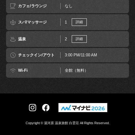
カフェ/ラウンジ
なし
スパ/マッサージ
1
詳細
温泉
2
詳細
チェックイン/アウト
3:00 PM/11:00 AM
Wi-Fi
全館（無料）
Copyright © 湯河原 温泉旅館 白雲荘 All Rights Reserved.