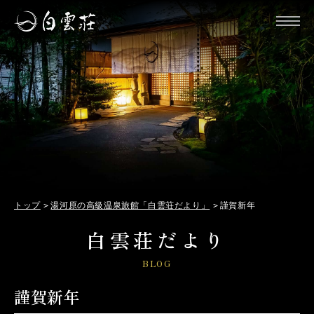
トップ
湯河原の高級温泉旅館「白雲荘だより」
謹賀新年
白雲荘だより
BLOG
謹賀新年