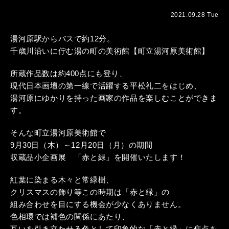
2021.09.28 Tue
湯河原駅からバスで約12分。
千歳川沿いに佇む湯の町の美術館【町立湯河原美術館】
所蔵作品数は約400点にも登り、
現代日本画壇の第一線で活躍する平松礼二をはじめ、
湯河原にゆかりを持った画家の作品を楽しむことができま
す。
そんな町立湯河原美術館で
9月30日（木）～12月20日（月）の期間
収蔵品小企画展 「赤と緑」を開催いたします！
紅葉に染まる木々と常緑樹、
クリスマスの飾り等この時期は「赤と緑」の
組み合わせを目にする機会が少なくありません。
色相環では補色の関係にあたり、
互いを引き立たせる色として印象的な「赤と緑」に焦点を