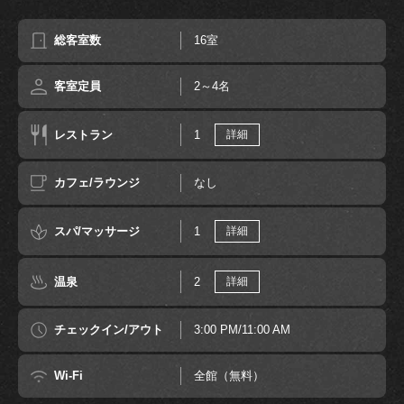
総客室数
16室
客室定員
2～4名
レストラン
1
詳細
カフェ/ラウンジ
なし
スパ/マッサージ
1
詳細
温泉
2
詳細
チェックイン/アウト
3:00 PM/11:00 AM
Wi-Fi
全館（無料）