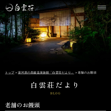
トップ
湯河原の高級温泉旅館「白雲荘だより」
老舗のお饅頭
白雲荘だより
BLOG
老舗のお饅頭