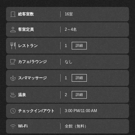
総客室数
16室
客室定員
2～4名
レストラン
1
詳細
カフェ/ラウンジ
なし
スパ/マッサージ
1
詳細
温泉
2
詳細
チェックイン/アウト
3:00 PM/11:00 AM
Wi-Fi
全館（無料）