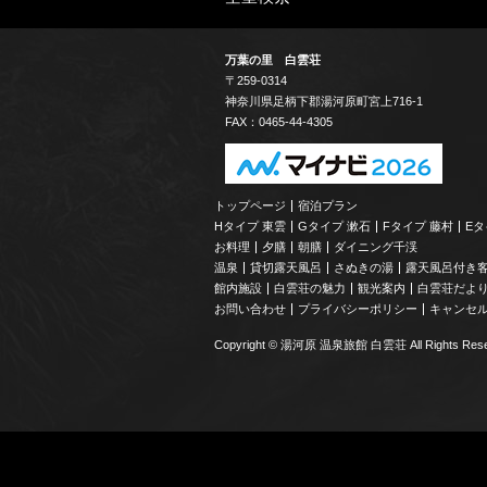
万葉の里 白雲荘
〒259-0314
神奈川県
足柄下郡
湯河原町宮上
716-1
FAX：0465-44-4305
トップページ
宿泊プラン
Hタイプ 東雲
Gタイプ 漱石
Fタイプ 藤村
Eタ
お料理
夕膳
朝膳
ダイニング千渓
温泉
貸切露天風呂
さぬきの湯
露天風呂付き
館内施設
白雲荘の魅力
観光案内
白雲荘だよ
お問い合わせ
プライバシーポリシー
キャンセ
Copyright © 湯河原 温泉旅館 白雲荘 All Rights Rese