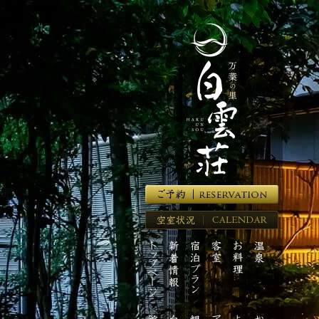
湯
河
原
温
泉
の
高
級
旅
館
【万
葉
の
里
空
白
室
雲
ト
新
宿
客
お
温
状
荘】
ッ
着
泊
室
料
泉
況
プ
情
プ
理
ペ
報
ラ
ー
ン