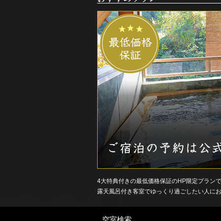
す
す
め
ご
宿
泊
プ
ラ
ン
4大特典付きの最低価格保証のHP限定プラン
露天風呂付き客室でゆっくり過ごしたい人に
空室検索