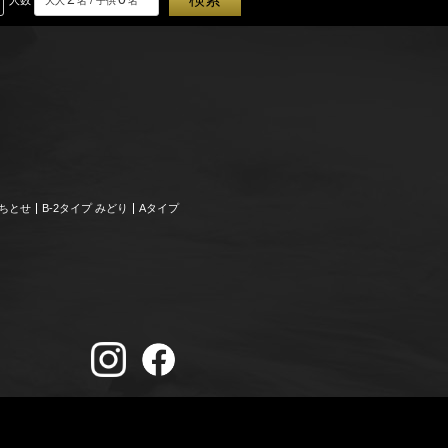
大人
名 / 子供
名
、ちとせ
B-2タイプ みどり
Aタイプ