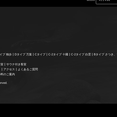
イプ 独歩
Dタイプ 万葉
Cタイプ
C-2タイプ 十國
C-2タイプ 白雲
Bタイプ さつき
客室
サウナ付き客室
り
アクセス
よくあるご質問
ル料のご案内
rved.