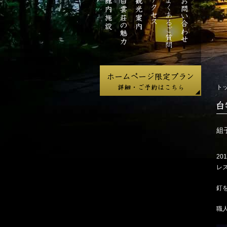
ジ
館
白
観
ア
よ
お
内
雲
光
ク
く
問
施
荘
案
セ
あ
い
設
の
内
ス
る
合
魅
ご
わ
力
質
せ
問
ト
白
雲
荘
組
だ
よ
201
り
レ
釘
職