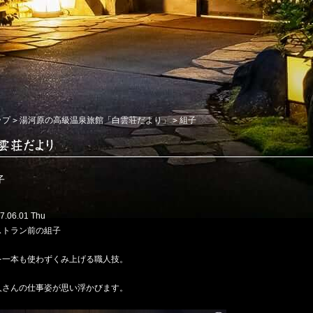
ップ
湯河原の高級温泉旅館「白雲荘だより」
組子
子
7.06.01 Thu
ストラン前の組子
を一本も使わずくみ上げる職人技。
人さんの仕事姿が思い浮かびます。