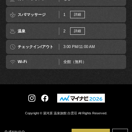
スパ/マッサージ
1
詳細
温泉
2
詳細
チェックイン/アウト
3:00 PM/11:00 AM
Wi-Fi
全館（無料）
Copyright © 湯河原 温泉旅館 白雲荘 All Rights Reserved.
公式HPでの