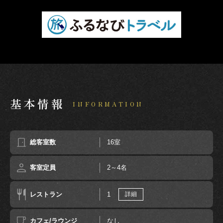
基本情報
INFORMATION
総客室数
16室
客室定員
2～4名
レストラン
1
詳細
カフェ/ラウンジ
なし