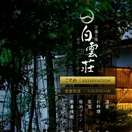
湯
河
原
温
泉
の
高
級
旅
館
【万
葉
の
里
空
白
室
雲
ト
新
宿
客
お
温
状
荘】
ッ
着
泊
室
料
泉
況
プ
情
プ
理
ペ
報
ラ
ー
ン