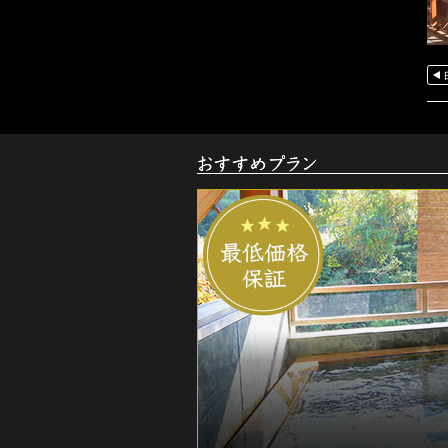
お
す
す
め
ご
宿
泊
プ
ラ
ン