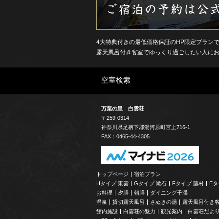
4大特典付きの最低価格保証のHP限定プラン
露天風呂付き客室でゆっくり過ごしたい人に
空室検索
万葉の里 白雲荘
〒259-0314
神奈川県
足柄下郡
湯河原町宮上
716-1
FAX：0465-44-4305
トップページ
宿泊プラン
Hタイプ 東雲
Gタイプ 漱石
Fタイプ 藤村
Eタ
お料理
夕膳
朝膳
ダイニング千渓
温泉
貸切露天風呂
さぬきの湯
露天風呂付き
館内施設
白雲荘の魅力
観光案内
白雲荘だよ