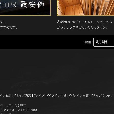
です。
高級旅館に連泊おこもりし、身も心も芯
おすすめです。
からリラックスしていただくプラン。
宿泊日
イプ 独歩
Dタイプ 万葉
Cタイプ
C-2タイプ 十國
C-2タイプ 白雲
Bタイプ さつき
客室
サウナ付き客室
り
アクセス
よくあるご質問