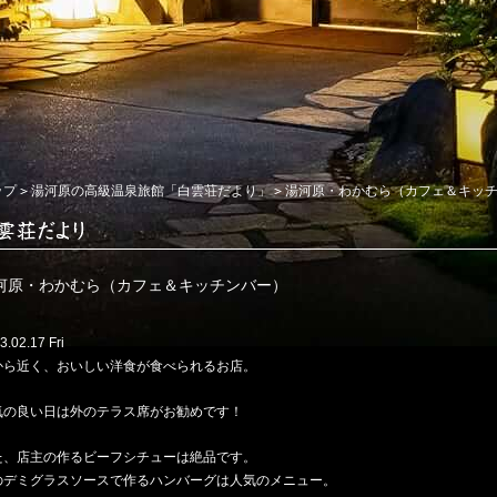
ップ
湯河原の高級温泉旅館「白雲荘だより」
湯河原・わかむら（カフェ＆キッ
河原・わかむら（カフェ＆キッチンバー）
3.02.17 Fri
から近く、おいしい洋食が食べられるお店。
気の良い日は外のテラス席がお勧めです！
た、店主の作るビーフシチューは絶品です。
のデミグラスソースで作るハンバーグは人気のメニュー。