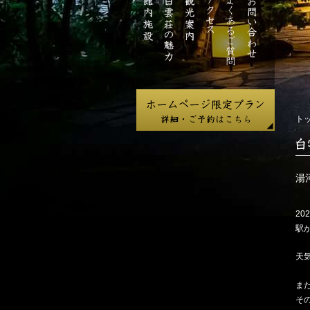
ジ
館
白
観
ア
よ
お
内
雲
光
ク
く
問
施
荘
案
セ
あ
い
設
の
内
ス
る
合
魅
ご
わ
力
質
せ
問
ト
白
雲
荘
湯
だ
よ
202
り
駅
天
ま
そ