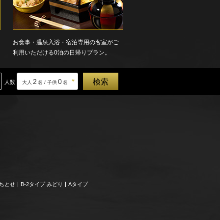
お食事・温泉入浴・宿泊専用の客室がご
利用いただける0泊の日帰りプラン。
2
0
人数
大人
名 / 子供
名
、ちとせ
B-2タイプ みどり
Aタイプ