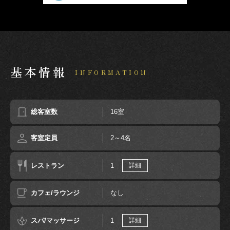
基本情報
INFORMATION
総客室数
16室
客室定員
2～4名
レストラン
1
詳細
カフェ/ラウンジ
なし
スパ/マッサージ
1
詳細