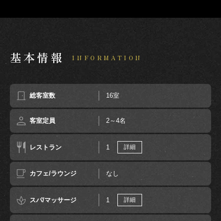
基本情報
INFORMATION
総客室数
16室
客室定員
2～4名
レストラン
1
詳細
カフェ/ラウンジ
なし
スパ/マッサージ
1
詳細