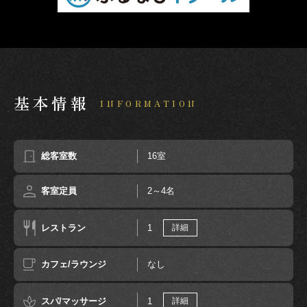
基本情報
INFORMATION
総客室数
16室
客室定員
2～4名
レストラン
1
詳細
カフェ/ラウンジ
なし
スパ/マッサージ
1
詳細