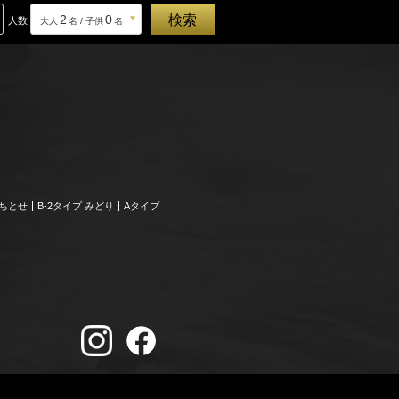
2
0
人数
大人
名 / 子供
名
、ちとせ
B-2タイプ みどり
Aタイプ