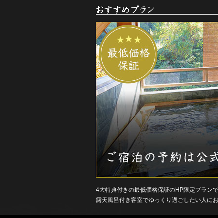
お
す
す
め
ご
宿
泊
プ
ラ
ン
4大特典付きの最低価格保証のHP限定プラン
露天風呂付き客室でゆっくり過ごしたい人に