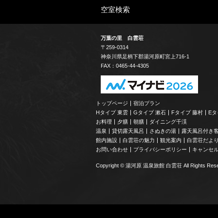
空室検索
万葉の里 白雲荘
〒259-0314
神奈川県
足柄下郡
湯河原町宮上
716-1
FAX：0465-44-4305
トップページ
宿泊プラン
Hタイプ 東雲
Gタイプ 漱石
Fタイプ 藤村
Eタ
お料理
夕膳
朝膳
ダイニング千渓
温泉
貸切露天風呂
さぬきの湯
露天風呂付き
館内施設
白雲荘の魅力
観光案内
白雲荘だよ
お問い合わせ
プライバシーポリシー
キャンセ
Copyright © 湯河原 温泉旅館 白雲荘 All Rights Rese