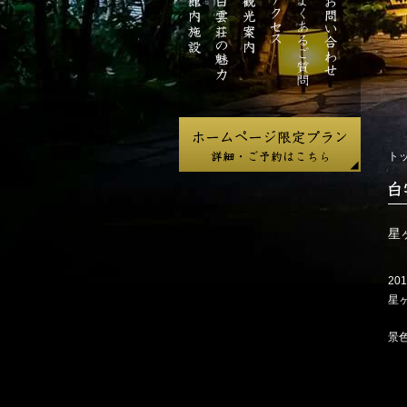
ジ
館
白
観
ア
よ
お
内
雲
光
ク
く
問
施
荘
案
セ
あ
い
設
の
内
ス
る
合
魅
ご
わ
力
質
せ
問
ト
白
雲
荘
星
だ
よ
201
り
星
景