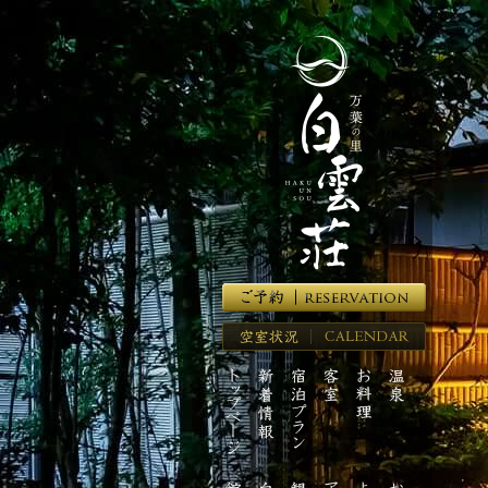
湯
河
原
温
泉
の
高
級
旅
館
【万
葉
の
里
空
白
室
雲
ト
新
宿
客
お
温
状
荘】
ッ
着
泊
室
料
泉
況
プ
情
プ
理
ペ
報
ラ
ー
ン