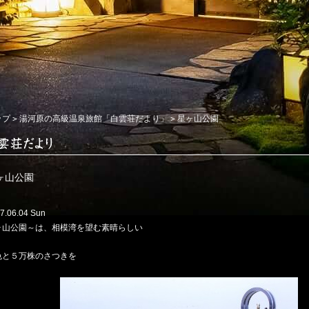
ップ
湯河原の高級温泉旅館「白雲荘だより」
星ヶ山公園
ヶ山公園
7.06.04 Sun
ヶ山公園～は、相模湾を望む素晴らしい
色と５万株のさつきを