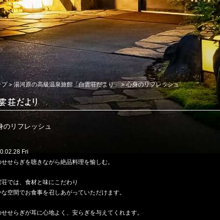
ップ
湯河原の高級温泉旅館「白雲荘だより」
心身のリフレッシュ
身のリフレッシュ
0.02.28 Fri
のせせらぎを聴きながら絶品料理を愉しむ。
雲荘では、食材と味にこだわり
かな空間でお食事を召しあがっていただけます。
のせせらぎが耳に心地よく、安らぎを与えてくれます。