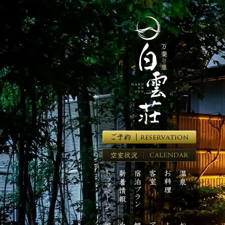
湯
河
原
温
泉
の
高
級
旅
館
【万
葉
の
里
空
白
室
雲
ト
新
宿
客
お
温
状
荘】
ッ
着
泊
室
料
泉
況
プ
情
プ
理
ペ
報
ラ
ー
ン