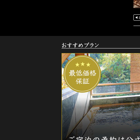
お
す
す
め
ご
宿
泊
プ
ラ
ン