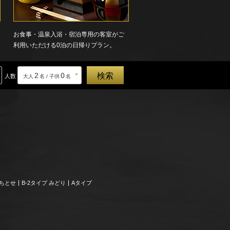
お食事・温泉入浴・宿泊専用の客室がご
利用いただける0泊の日帰りプラン。
2
0
人数
大人
名 / 子供
名
、ちとせ
B-2タイプ みどり
Aタイプ