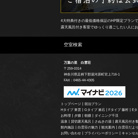
4大特典付きの最低価格保証のHP限定プラン
露天風呂付き客室でゆっくり過ごしたい人に
空室検索
万葉の里 白雲荘
〒259-0314
神奈川県
足柄下郡
湯河原町宮上
716-1
FAX：0465-44-4305
トップページ
宿泊プラン
Hタイプ 東雲
Gタイプ 漱石
Fタイプ 藤村
Eタ
お料理
夕膳
朝膳
ダイニング千渓
温泉
貸切露天風呂
さぬきの湯
露天風呂付き
館内施設
白雲荘の魅力
観光案内
白雲荘だよ
お問い合わせ
プライバシーポリシー
キャンセ