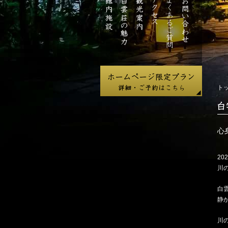
ジ
館
白
観
ア
よ
お
内
雲
光
ク
く
問
施
荘
案
セ
あ
い
設
の
内
ス
る
合
魅
ご
わ
力
質
せ
問
ト
白
雲
荘
心
だ
よ
202
り
川
白
静
川