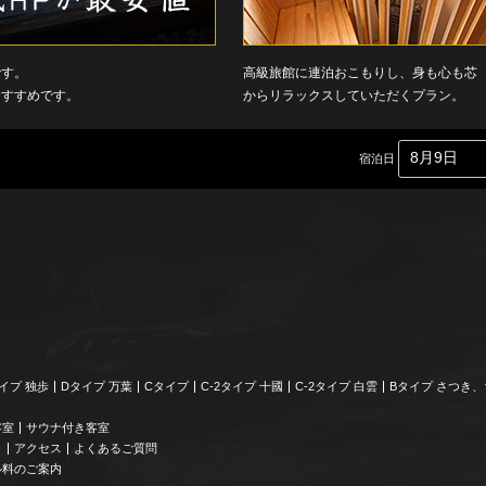
です。
高級旅館に連泊おこもりし、身も心も芯
おすすめです。
からリラックスしていただくプラン。
宿泊日
イプ 独歩
Dタイプ 万葉
Cタイプ
C-2タイプ 十國
C-2タイプ 白雲
Bタイプ さつき
客室
サウナ付き客室
り
アクセス
よくあるご質問
ル料のご案内