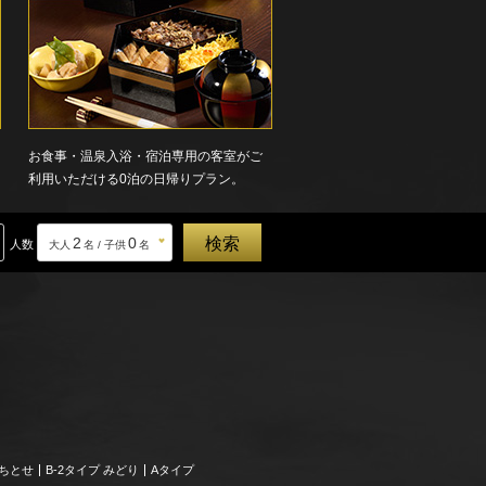
お食事・温泉入浴・宿泊専用の客室がご
利用いただける0泊の日帰りプラン。
2
0
人数
大人
名 / 子供
名
、ちとせ
B-2タイプ みどり
Aタイプ