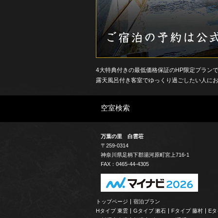
4大特典付きの最低価格保証のHP限定プラン
露天風呂付き客室でゆっくり過ごしたい人に
空室検索
万葉の里 白雲荘
〒259-0314
神奈川県
足柄下郡
湯河原町宮上
716-1
FAX：0465-44-4305
トップページ
宿泊プラン
Hタイプ 東雲
Gタイプ 漱石
Fタイプ 藤村
Eタ