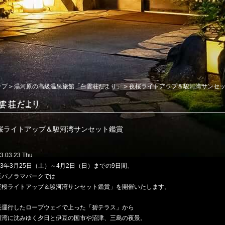
ップ
湯河原の高級温泉旅館「白雲荘だより」
夜桜ライトアップ＆駿河湾サンセ
桜ライトアップ＆駿河湾サンセット鑑賞
3.03.23 Thu
23年3月25日（土）～4月2日（日）までの9日間、
豆パノラマパークでは
夜桜ライトアップ＆駿河湾サンセット鑑賞」を開催いたします。
長運行したロープウェイで上った「碧テラス」から
河湾に沈みゆく夕日と伊豆の国市や沼津、三島の夜景。