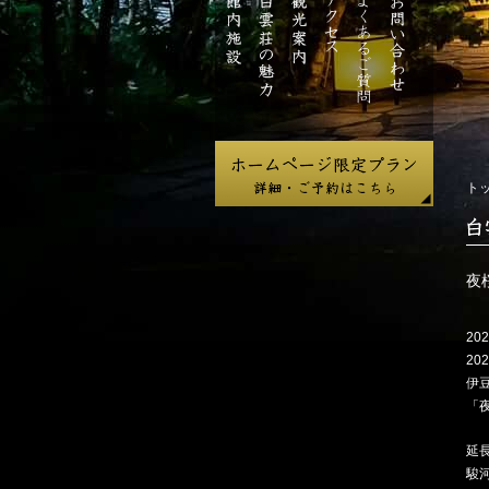
ジ
館
白
観
ア
よ
お
内
雲
光
ク
く
問
施
荘
案
セ
あ
い
設
の
内
ス
る
合
魅
ご
わ
力
質
せ
問
ト
白
雲
荘
夜
だ
よ
202
り
20
伊
「
延
駿