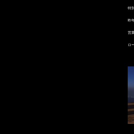
特
昨
営業
ロー