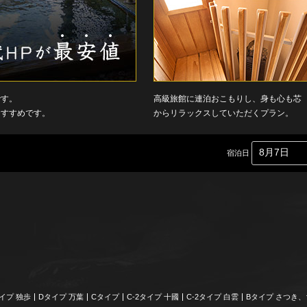
です。
高級旅館に連泊おこもりし、身も心も芯
おすすめです。
からリラックスしていただくプラン。
宿泊日
イプ 独歩
Dタイプ 万葉
Cタイプ
C-2タイプ 十國
C-2タイプ 白雲
Bタイプ さつき