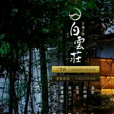
湯
河
原
温
泉
の
高
級
旅
館
【万
葉
の
里
空
白
室
雲
ト
新
宿
客
お
温
状
荘】
ッ
着
泊
室
料
泉
況
プ
情
プ
理
ペ
報
ラ
ー
ン