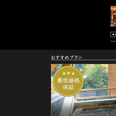
お
す
す
め
ご
宿
泊
プ
ラ
ン