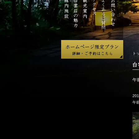
ジ
館
白
観
ア
よ
お
内
雲
光
ク
く
問
施
荘
案
セ
あ
い
設
の
内
ス
る
合
魅
ご
わ
力
質
せ
問
ト
白
雲
荘
午
だ
よ
201
り
午