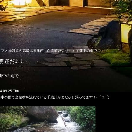
ップ
湯河原の高級温泉旅館「白雲荘だより」
午前中の雨で…
前中の雨で…
4.09.25 Thu
前中の雨で当館横を流れている千歳川がまだ少し濁ってます！(゜ロ゜)