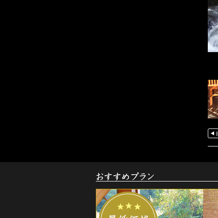
お
す
す
め
ご