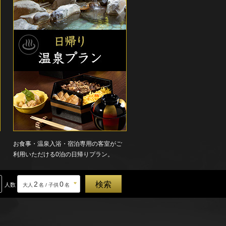
お食事・温泉入浴・宿泊専用の客室がご
利用いただける0泊の日帰りプラン。
2
0
人数
大人
名 / 子供
名