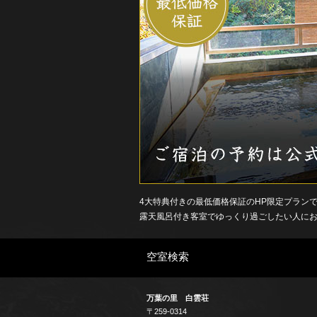
宿
泊
プ
ラ
ン
4大特典付きの最低価格保証のHP限定プラン
露天風呂付き客室でゆっくり過ごしたい人に
空室検索
万葉の里 白雲荘
〒259-0314