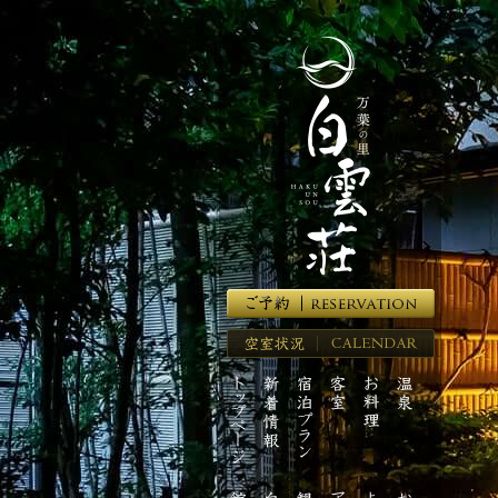
湯
河
原
温
泉
の
高
級
旅
館
【万
葉
の
里
空
白
室
雲
ト
新
宿
客
お
温
状
荘】
ッ
着
泊
室
料
泉
況
プ
情
プ
理
ペ
報
ラ
ー
ン