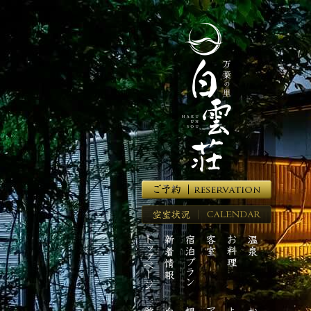
湯
河
原
温
泉
の
高
級
旅
館
【万
葉
の
里
空
白
室
雲
ト
新
宿
客
お
温
状
荘】
ッ
着
泊
室
料
泉
況
プ
情
プ
理
ペ
報
ラ
ー
ン