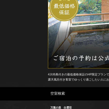
ご
宿
泊
プ
ラ
ン
4大特典付きの最低価格保証のHP限定プラン
露天風呂付き客室でゆっくり過ごしたい人に
空室検索
万葉の里 白雲荘