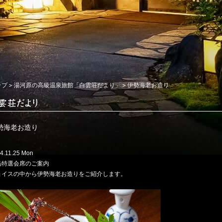
ップ
湯河原の高級温泉旅館「白雲荘だより」
伊勢海老お造り
勢海老お造り
4.11.25 Mon
品特選会席のご案内
ョイスの中から伊勢海老お造りをご紹介します。