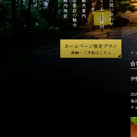
ジ
館
白
観
ア
よ
お
内
雲
光
ク
く
問
施
荘
案
セ
あ
い
設
の
内
ス
る
合
魅
ご
わ
力
質
せ
問
ト
白
雲
荘
伊
だ
よ
202
り
逸
チ