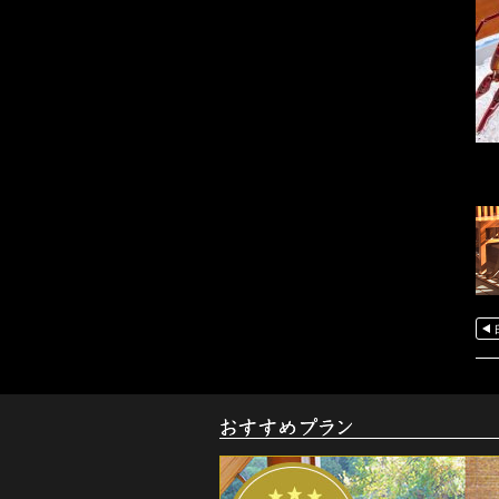
お
す
す
め