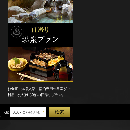
お食事・温泉入浴・宿泊専用の客室がご
利用いただける0泊の日帰りプラン。
2
0
人数
大人
名 / 子供
名