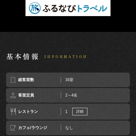
基本情報
INFORMATION
総客室数
16室
客室定員
2～4名
レストラン
1
詳細
カフェ/ラウンジ
なし