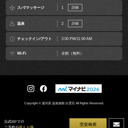
スパ/マッサージ
1
詳細
温泉
2
詳細
チェックイン/アウト
3:00 PM/11:00 AM
Wi-Fi
全館（無料）
Copyright © 湯河原 温泉旅館 白雲荘 All Rights Reserved.
公式HPでの
空室検索
ご予約が
最もお得