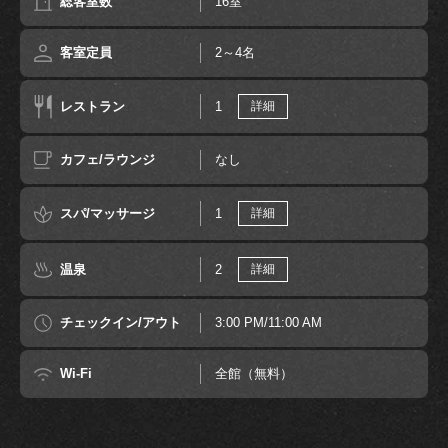
総客室数
16室
客室定員
2～4名
レストラン
1
詳細
カフェ/ラウンジ
なし
スパ/マッサージ
1
詳細
温泉
2
詳細
チェックイン/アウト
3:00 PM/11:00 AM
Wi-Fi
全館（無料）