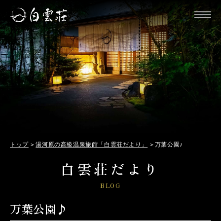
トップ
湯河原の高級温泉旅館「白雲荘だより」
万葉公園♪
白雲荘だより
BLOG
万葉公園♪