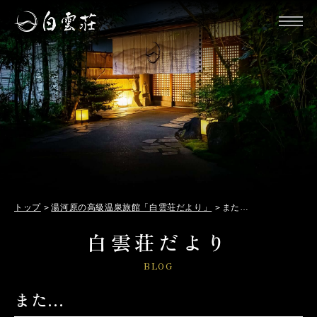
トップ
湯河原の高級温泉旅館「白雲荘だより」
また…
白雲荘だより
BLOG
また…