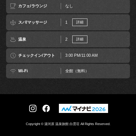
カフェ/ラウンジ
なし
スパ/マッサージ
1
詳細
温泉
2
詳細
チェックイン/アウト
3:00 PM/11:00 AM
Wi-Fi
全館（無料）
Copyright © 湯河原 温泉旅館 白雲荘 All Rights Reserved.