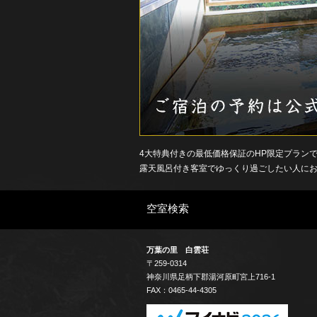
ン
4大特典付きの最低価格保証のHP限定プラン
露天風呂付き客室でゆっくり過ごしたい人に
空室検索
万葉の里 白雲荘
〒259-0314
神奈川県
足柄下郡
湯河原町宮上
716-1
FAX：0465-44-4305