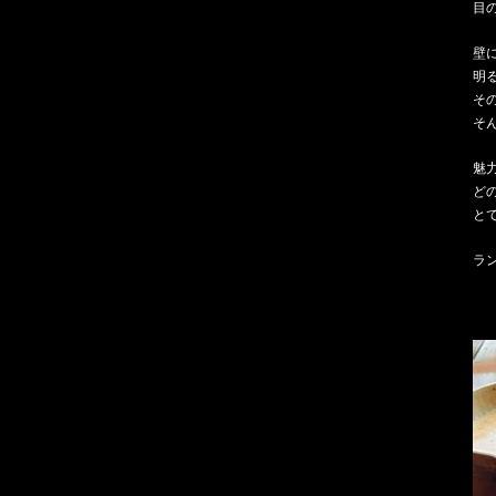
目
壁
明
そ
そ
魅
ど
と
ラ