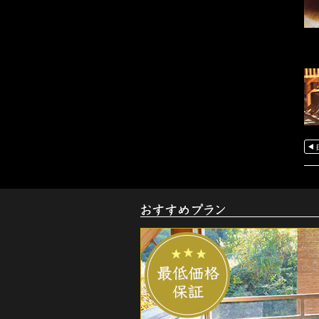
お
す
す
め
ご
宿
泊
プ
ラ