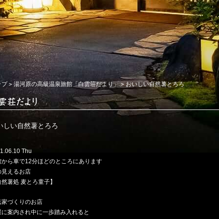
ップ
湯河原の高級温泉旅館「白雲荘だより」
おいしい自然薯とろろ
いしい自然薯とろろ
1.06.10 Thu
館から車で12分ほどのところにあります
の見えるお店
自然薯処 麦とろ童子】
民家づくりのお店
屋に案内され中に一歩踏み入れると