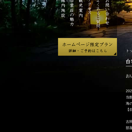
ジ
館
白
観
ア
よ
お
内
雲
光
ク
く
問
施
荘
案
セ
あ
い
設
の
内
ス
る
合
魅
ご
わ
力
質
せ
問
ト
白
雲
荘
お
だ
よ
202
り
当
海
【
古
部