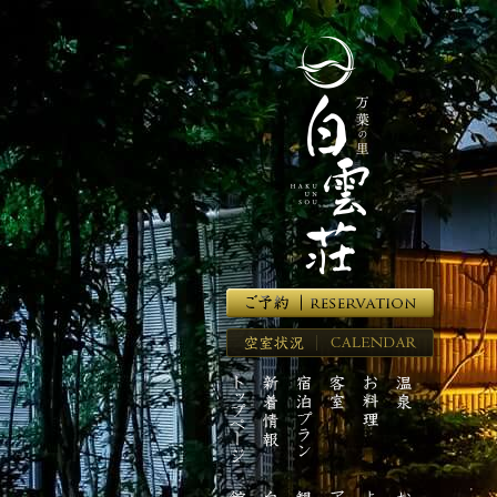
湯
河
原
温
泉
の
高
級
旅
館
【万
葉
の
里
空
白
室
雲
ト
新
宿
客
お
温
状
荘】
ッ
着
泊
室
料
泉
況
プ
情
プ
理
ペ
報
ラ
ー
ン