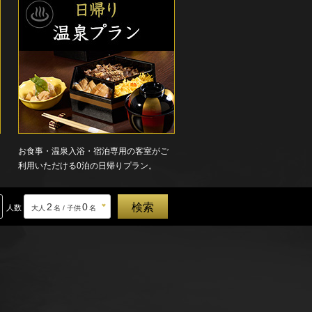
お食事・温泉入浴・宿泊専用の客室がご
利用いただける0泊の日帰りプラン。
2
0
人数
大人
名 / 子供
名