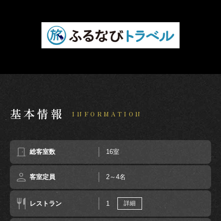
基本情報
INFORMATION
総客室数
16室
客室定員
2～4名
レストラン
1
詳細