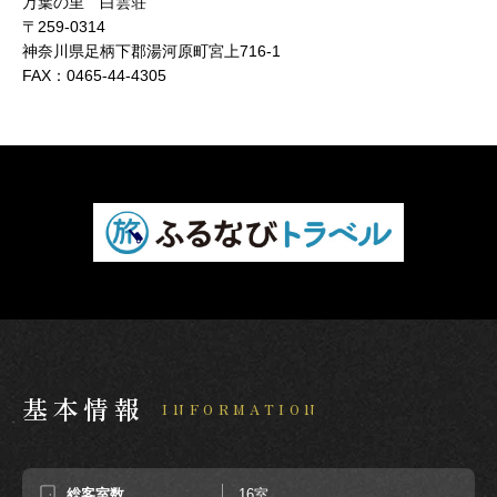
万葉の里 白雲荘
〒259-0314
神奈川県足柄下郡湯河原町宮上716-1
FAX：
0465-44-4305
基本情報
INFORMATION
総客室数
16室