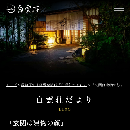
トップ
湯河原の高級温泉旅館「白雲荘だより」
『玄関は建物の顔』
白雲荘だより
BLOG
『玄関は建物の顔』