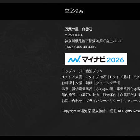
空室検索
万葉の里 白雲荘
〒259-0314
神奈川県
足柄下郡
湯河原町宮上
716-1
FAX：0465-44-4305
トップページ
宿泊プラン
Hタイプ 東雲
Gタイプ 漱石
Fタイプ 藤村
Eタ
お料理
夕膳
朝膳
ダイニング千渓
温泉
貸切露天風呂
さぬきの湯
露天風呂付き
館内施設
白雲荘の魅力
観光案内
白雲荘だよ
お問い合わせ
プライバシーポリシー
キャンセ
Copyright © 湯河原 温泉旅館 白雲荘 All Rights Rese