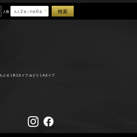
2
0
人数
大人
名 / 子供
名
、ちとせ
B-2タイプ みどり
Aタイプ