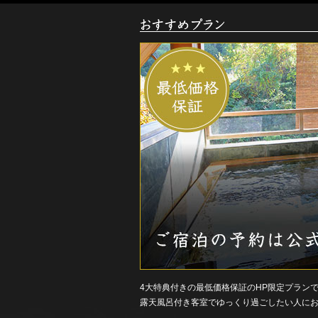
お
す
す
め
ご
宿
泊
プ
ラ
ン
4大特典付きの最低価格保証のHP限定プラン
露天風呂付き客室でゆっくり過ごしたい人に