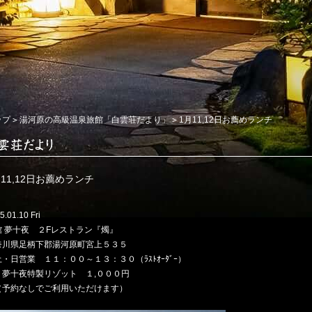
ップ
湯河原の高級温泉旅館「白雲荘だより」
1月11,12日お薦めランチ
月11,12日お薦めランチ
5.01.10 Fri
館 夢十夜 ２Fレストラン『燭』
奈川県足柄下郡湯河原町宮上５３５
・日営業 １１：００～１３：３０（ﾗｽﾄｵｰﾀﾞｰ）
夢十夜特製リゾット １,０００円
予約なしでご利用いただけます）