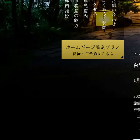
ジ
館
白
観
ア
よ
お
内
雲
光
ク
く
問
施
荘
案
セ
あ
い
設
の
内
ス
る
合
魅
ご
わ
力
質
せ
問
ト
白
雲
荘
1
だ
よ
202
り
旅
神
土
・
（