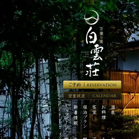
湯
河
原
温
泉
の
高
級
旅
館
【万
葉
の
里
空
白
室
雲
ト
新
宿
客
お
温
状
荘】
ッ
着
泊
室
料
泉
況
プ
情
プ
理
ペ
報
ラ
ー
ン