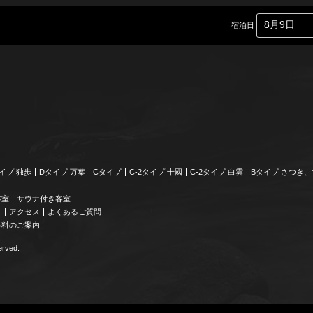
宿泊日
イプ 独歩
Dタイプ 万葉
Cタイプ
C-2タイプ 十國
C-2タイプ 白雲
Bタイプ さつき
客室
サウナ付き客室
り
アクセス
よくあるご質問
ル料のご案内
rved.